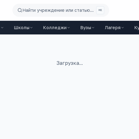
Найти учреждение или статью...
⌘K
ы
Школы
Колледжи
Вузы
Лагеря
К
Загрузка...